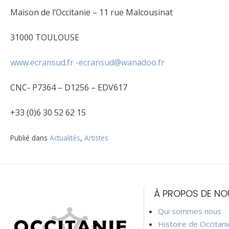
Maison de l’Occitanie – 11 rue Malcousinat
31000 TOULOUSE
www.ecransud.fr
-ecransud@wanadoo.fr
CNC- P7364 – D1256 – EDV617
+33 (0)6 30 52 62 15
Publié dans
Actualités
,
Artistes
Navigation
de
À PROPOS DE NO
l’article
Qui sommes nous
Histoire de Occitan