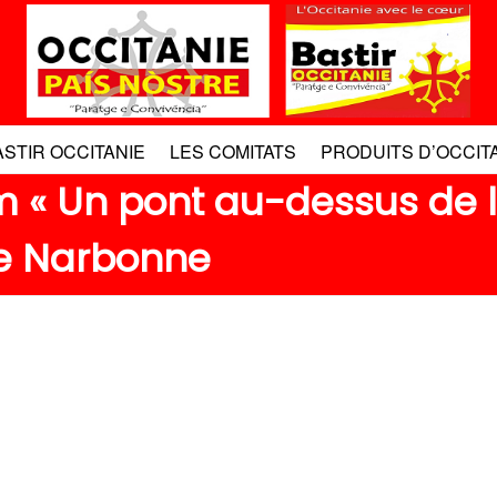
ASTIR OCCITANIE
LES COMITATS
PRODUITS D’OCCIT
lm « Un pont au-dessus de 
de Narbonne