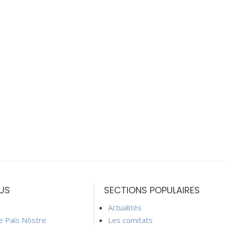
US
SECTIONS POPULAIRES
Actualités
ie País Nòstre
Les comitats