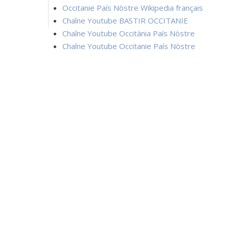
Occitanie País Nòstre Wikipedia français
Chaîne Youtube BASTIR OCCITANIE
Chaîne Youtube Occitània País Nòstre
Chaîne Youtube Occitanie País Nòstre