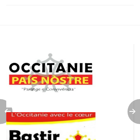
Navigation
de
l’article