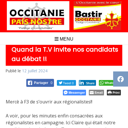
Aller
au
contenu
MENU
Quand la T.V invite nos candidats
au débat !!
Publié le
12 juillet 2024
Tweet 0
Whatsapp
Partager
0
Share
Messenger
Email
Print
Mercè à F3 de s’ouvrir aux régionalistes!!
A voir, pour les minutes enfin consacrées aux
régionalistes en campagne. Ici Claire qui était notre