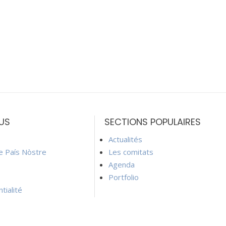
US
SECTIONS POPULAIRES
Actualités
ie País Nòstre
Les comitats
Agenda
Portfolio
tialité