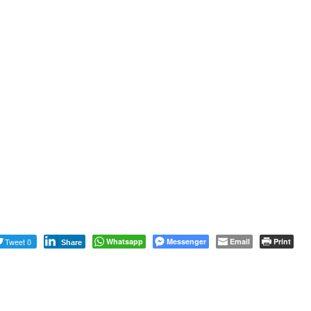
Tweet 0
Whatsapp
Messenger
Email
Print
Share