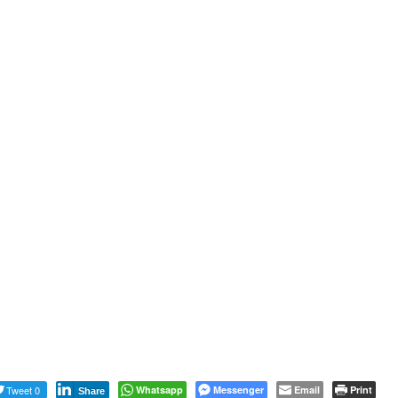
Tweet 0
Whatsapp
Messenger
Email
Print
Share