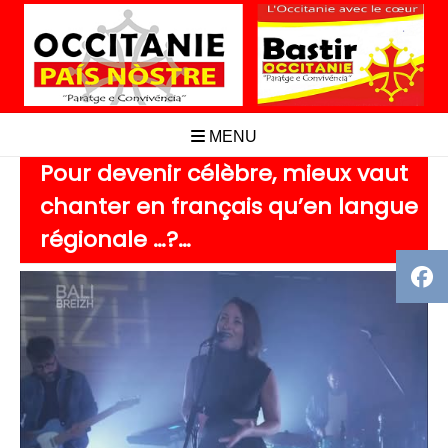
Aller
au
contenu
MENU
Pour devenir célèbre, mieux vaut
chanter en français qu’en langue
régionale …?…