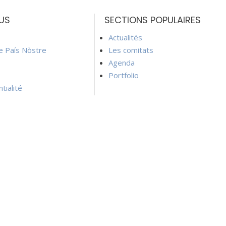
US
SECTIONS POPULAIRES
Actualités
ie País Nòstre
Les comitats
Agenda
Portfolio
tialité