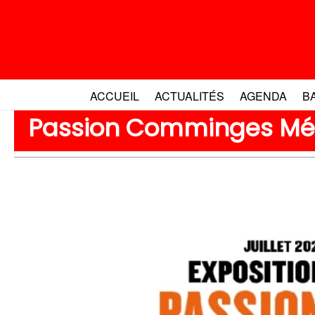
Aller
au
contenu
ACCUEIL
ACTUALITÉS
AGENDA
B
Passion Comminges Mém