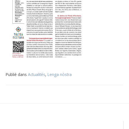
Publié dans
Actualités
,
Lenga nòstra
Navigation
de
l’article