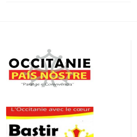
Navigation
de
l’article