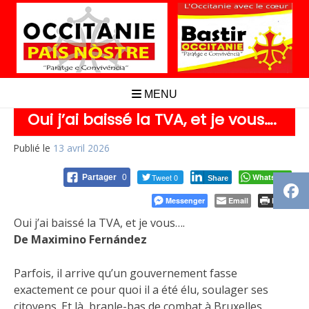
Aller
au
contenu
MENU
Oui j’ai baissé la TVA, et je vous….
Publié le
13 avril 2026
Tweet 0
Whatsapp
Partager
0
Share
Messenger
Email
Print
Oui j’ai baissé la TVA, et je vous….
De Maximino Fernández
Parfois, il arrive qu’un gouvernement fasse
exactement ce pour quoi il a été élu, soulager ses
citoyens. Et là, branle-bas de combat à Bruxelles.