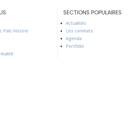
US
SECTIONS POPULAIRES
Actualités
ie País Nòstre
Les comitats
Agenda
Portfolio
tialité