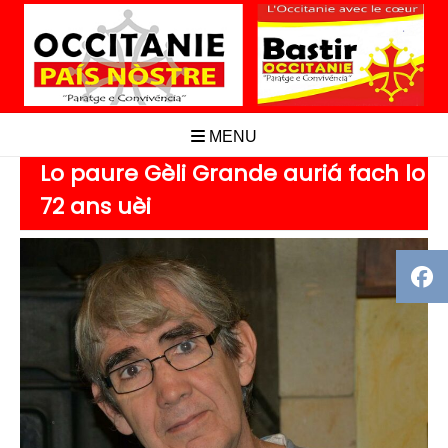
Aller
au
contenu
MENU
Lo paure Gèli Grande auriá fach lo
72 ans uèi