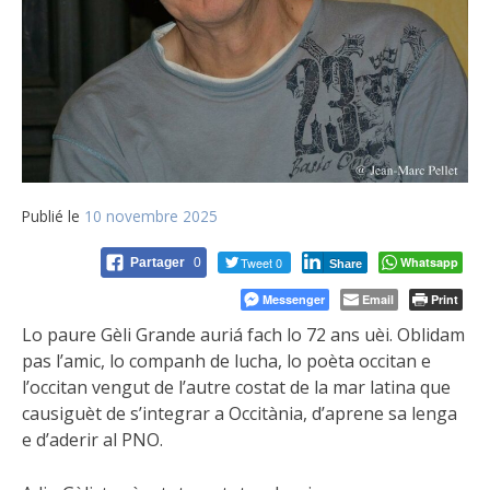
Publié le
10 novembre 2025
Tweet 0
Whatsapp
Partager
0
Share
Messenger
Email
Print
Lo paure Gèli Grande auriá fach lo 72 ans uèi. Oblidam
pas l’amic, lo companh de lucha, lo poèta occitan e
l’occitan vengut de l’autre costat de la mar latina que
causiguèt de s’integrar a Occitània, d’aprene sa lenga
e d’aderir al PNO.