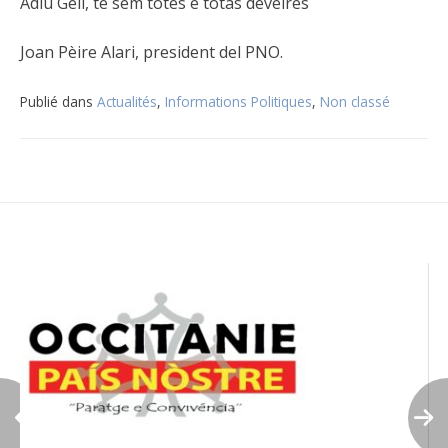
Adiu Gèli, te sèm totes e totas deveires
Joan Pèire Alari, president del PNO.
Publié dans
Actualités
,
Informations Politiques
,
Non classé
Navigation
de
l’article