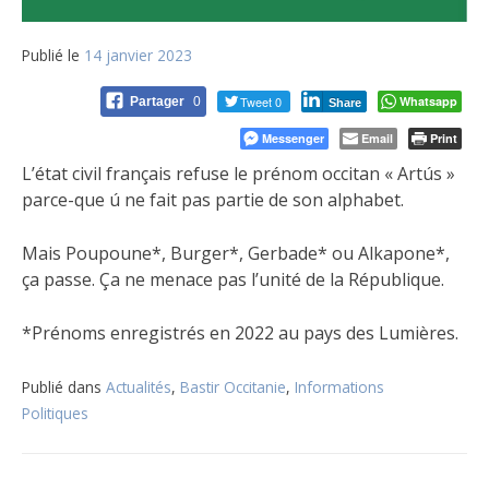
Publié le
14 janvier 2023
Tweet 0
Whatsapp
Partager
0
Share
Messenger
Email
Print
L’état civil français refuse le prénom occitan « Artús »
parce-que ú ne fait pas partie de son alphabet.
Mais Poupoune*, Burger*, Gerbade* ou Alkapone*,
ça passe. Ça ne menace pas l’unité de la République.
*Prénoms enregistrés en 2022 au pays des Lumières.
Publié dans
Actualités
,
Bastir Occitanie
,
Informations
Politiques
Navigation