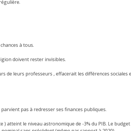
régulière.
s chances à tous.
ligion doivent rester invisibles.
s de leurs professeurs , effacerait les différences sociales et
 parvient pas à redresser ses finances publiques.
te ) atteint le niveau astronomique de -3% du PIB. Le budget d
au nominal sans précédent (même par rapport à 2020).