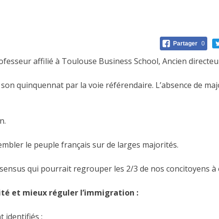
Partager
0
ofesseur affilié à Toulouse Business School, Ancien directe
 son quinquennat par la voie référendaire. L’absence de majo
n.
bler le peuple français sur de larges majorités.
nsensus qui pourrait regrouper les 2/3 de nos concitoyens à 
ité et mieux réguler l’immigration :
dentifiés :