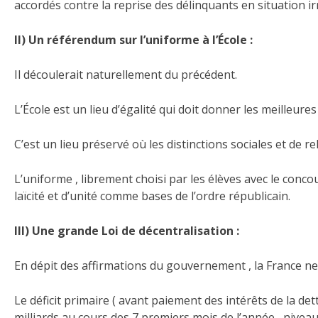
accordés contre la reprise des délinquants en situation ir
II) Un référendum sur l’uniforme à l’École :
Il découlerait naturellement du précédent.
L’École est un lieu d’égalité qui doit donner les meilleure
C’est un lieu préservé où les distinctions sociales et de re
L’uniforme , librement choisi par les élèves avec le concour
laïcité et d’unité comme bases de l’ordre républicain.
III) Une grande Loi de décentralisation :
En dépit des affirmations du gouvernement , la France ne
Le déficit primaire ( avant paiement des intérêts de la det
milliards au cours des 7 premiers mois de l’année , nive