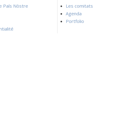
ie País Nòstre
Les comitats
Agenda
Portfolio
tialité