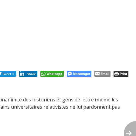
Tweet 0
Whatsapp
Messenger
Email
Print
Share
’unanimité des historiens et gens de lettre (même les
rtains universitaires relativistes ne lui pardonnent pas