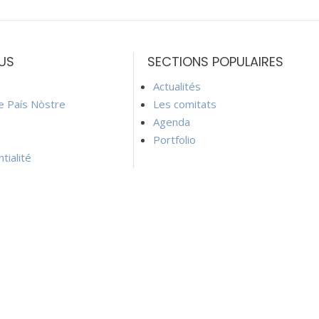
US
SECTIONS POPULAIRES
Actualités
ie País Nòstre
Les comitats
Agenda
Portfolio
tialité