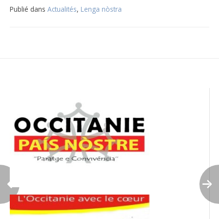
Publié dans
Actualités
,
Lenga nòstra
Navigation
de
l’article