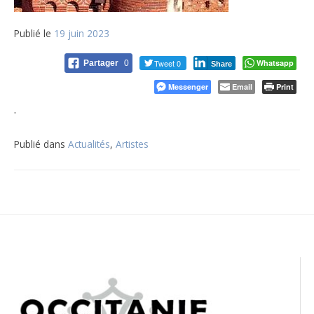
Publié le
19 juin 2023
Tweet 0
Whatsapp
Partager
0
Share
Messenger
Email
Print
.
Publié dans
Actualités
,
Artistes
Navigation
de
l’article