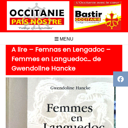
Aller
au
contenu
MENU
A lire – Femnas en Lengadoc –
Femmes en Languedoc… de
Gwendoline Hancke