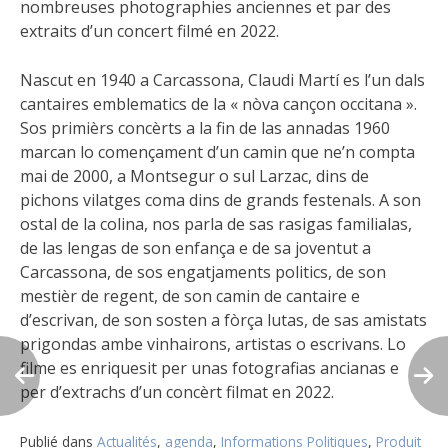
nombreuses photographies anciennes et par des
extraits d’un concert filmé en 2022.
Nascut en 1940 a Carcassona, Claudi Martí es l’un dals
cantaires emblematics de la « nòva cançon occitana ».
Sos primièrs concèrts a la fin de las annadas 1960
marcan lo començament d’un camin que ne’n compta
mai de 2000, a Montsegur o sul Larzac, dins de
pichons vilatges coma dins de grands festenals. A son
ostal de la colina, nos parla de sas rasigas familialas,
de las lengas de son enfança e de sa joventut a
Carcassona, de sos engatjaments politics, de son
mestièr de regent, de son camin de cantaire e
d’escrivan, de son sosten a fòrça lutas, de sas amistats
prigondas ambe vinhairons, artistas o escrivans. Lo
filme es enriquesit per unas fotografias ancianas e
per d’extrachs d’un concèrt filmat en 2022.
Publié dans
Actualités
,
agenda
,
Informations Politiques
,
Produit