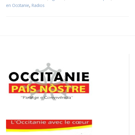
en Occitanie
,
Radios
Navigation
de
l’article