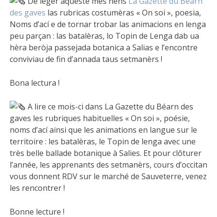
De léger aqueste mes hens
La Gazette du Béarn
des gaves
las rubricas costumèras « On soi », poesia,
Noms d’ací e de tornar trobar las animacions en lenga
peu parçan : las batalèras, lo Topin de Lenga dab ua
hèra beròja passejada botanica a Salias e l’encontre
conviviau de fin d’annada taus setmanèrs !
Bona lectura !
A lire ce mois-ci dans La Gazette du Béarn des
gaves les rubriques habituelles « On soi », poésie,
noms d’ací ainsi que les animations en langue sur le
territoire : les batalèras, le Topin de lenga avec une
très belle ballade botanique à Salies. Et pour clôturer
l’année, les apprenants des setmanèrs, cours d’occitan
vous donnent RDV sur le marché de Sauveterre, venez
les rencontrer !
Bonne lecture !