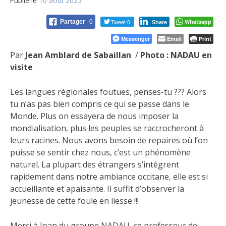
Publié le
10 août 2025
Tweet 0
Whatsapp
Partager
0
Share
Messenger
Email
Print
Par
Jean Amblard de Sabaillan
/
Photo : NADAU en
visite
Les langues régionales foutues, penses-tu ??? Alors
tu n’as pas bien compris ce qui se passe dans le
Monde. Plus on essayera de nous imposer la
mondialisation, plus les peuples se raccrocheront à
leurs racines. Nous avons besoin de repaires où l’on
puisse se sentir chez nous, c’est un phénomène
naturel. La plupart des étrangers s’intègrent
rapidement dans notre ambiance occitane, elle est si
accueillante et apaisante. Il suffit d’observer la
jeunesse de cette foule en liesse !!!
Merci à Joan du groupe NADAU, ce professeur de