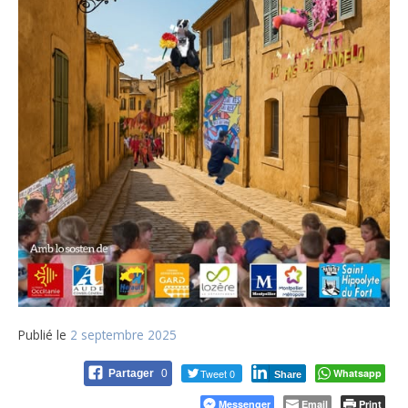
Publié le
2 septembre 2025
Tweet 0
Whatsapp
Partager
0
Share
Messenger
Email
Print