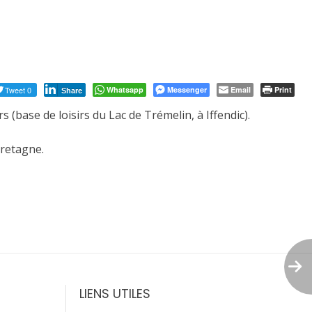
Tweet 0
Whatsapp
Messenger
Email
Print
Share
(base de loisirs du Lac de Trémelin, à Iffendic).
Bretagne.
LIENS UTILES