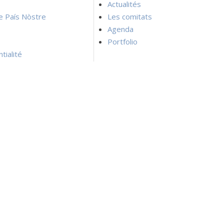
Actualités
ie País Nòstre
Les comitats
Agenda
Portfolio
tialité