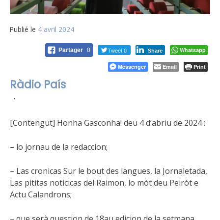
Publié le
4 avril 2024
Tweet 0
Whatsapp
Partager
0
Share
Messenger
Email
Print
Ràdio País
·
[Contengut] Honha Gasconha! deu 4 d’abriu de 2024 :
– lo jornau de la redaccion;
– Las cronicas Sur le bout des langues, la Jornaletada,
Las pititas noticicas del Raimon, lo mòt deu Peiròt e
Actu Calandrons;
– que serà question de 18au edicion de la setmana