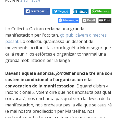
Publié le
2 avril 2024
Tweet 0
Whatsapp
Partager
0
Share
Messenger
Email
Print
Lo Collectiu Occitan reclama una granda
manifestacion per l’occitan,
çò publicàvem dimècres
passat
. Lo collectiu qu’amassa un desenat de
movements occitanistas concluguèt a Montsegur que
caliá reünir los esfòrces e organizar tornarmai una
granda mobilizacion per la lenga.
Davant aquela anóncia,
Jornalet
anóncia tre ara son
sosten incondicional a l’organizacion e la
convocacion de la manifestacion
. E quand disèm «
incondicional », volèm dire que nos enchauta pas qual
convocarà, nos enchauta pas qual serà la devisa de la
manifestacion, nos enchauta pas la vila que se causirà
(e mai nòstra predileccion per Marselha), nos
enchauta pas la data ont se tendrà e nos enchauta