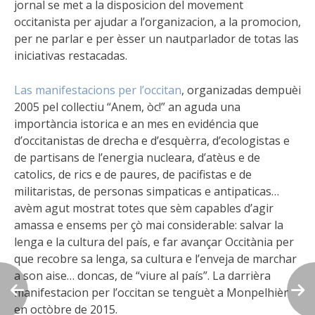
jornal se met a la disposicion del movement
occitanista per ajudar a l’organizacion, a la promocion,
per ne parlar e per èsser un nautparlador de totas las
iniciativas restacadas.
Las manifestacions per l’occitan
, organizadas dempuèi
2005 pel collectiu “Anem, òc!” an aguda una
importància istorica e an mes en evidéncia que
d’occitanistas de drecha e d’esquèrra, d’ecologistas e
de partisans de l’energia nucleara, d’atèus e de
catolics, de rics e de paures, de pacifistas e de
militaristas, de personas simpaticas e antipaticas…
avèm agut mostrat totes que sèm capables d’agir
amassa e ensems per çò mai considerable: salvar la
lenga e la cultura del país, e far avançar Occitània per
que recobre sa lenga, sa cultura e l’enveja de marchar
a son aise… doncas, de “viure al país”. La darrièra
manifestacion per l’occitan se tenguèt a Monpelhièr
en octòbre de 2015.