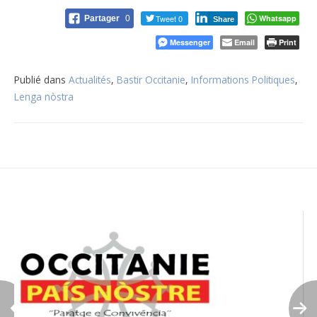
Tweet 0
Whatsapp
Partager
0
Share
Messenger
Email
Print
Publié dans
Actualités
,
Bastir Occitanie
,
Informations Politiques
,
Lenga nòstra
Navigation
de
l’article