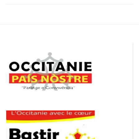
Navigation
de
l’article