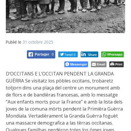
Publié le
31 octobre 2025
Tweet 0
Whatsapp
Partager
0
Share
Messenger
Email
Print
D’OCCITANS E L’OCCITAN PENDENT LA GRANDA
GUÈRRA Se visitatz los pòbles occitans, trobaretz
totjorn dins una plaça del centre un monument amb
de flors e de bandièras francesas, amb lo messatge
“Aux enfants morts pour la France” e amb la lista dels
joves de la comuna mòrts pendent la Primièra Guèrra
Mondiala. Vertadièrament la Granda Guèrra foguèt
una massacre demografica a las tèrras occitanas.
Qualques familhas perdèron totes los òmes joves