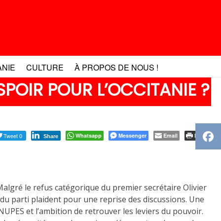
ANIE
CULTURE
À PROPOS DE NOUS !
ESPOIR POUR L’OCCITANIE ?
Tweet 0
Whatsapp
Messenger
Email
Print
Share
Malgré le refus catégorique du premier secrétaire Olivier
u parti plaident pour une reprise des discussions. Une
a NUPES et l’ambition de retrouver les leviers du pouvoir.