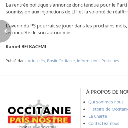
La rentrée politique s’annonce donc tendue pour le Parti Soc
soumission aux injonctions de LFI et la volonté de réaffi
L’avenir du PS pourrait se jouer dans les prochains mois, e
reconquête de son autonomie.
Kamel BELKACEMI
Publié dans
Actualités
,
Bastir Occitanie
,
Informations Politiques
Navigation
de
À PROPOS DE NO
l’article
Qui sommes nous
Histoire de Occitan
La Charte
Contactez-nous