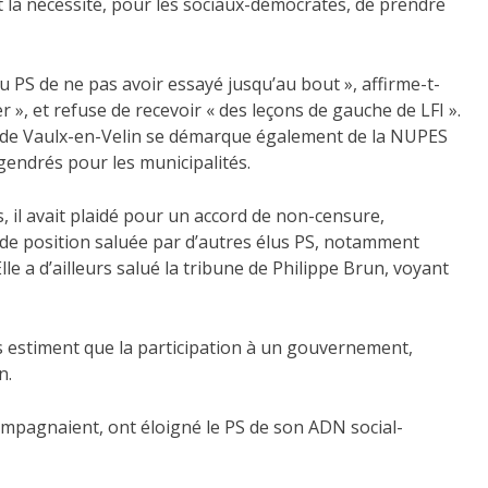
et la nécessité, pour les sociaux-démocrates, de prendre
u PS de ne pas avoir essayé jusqu’au bout », affirme-t-
 », et refuse de recevoir « des leçons de gauche de LFI ».
 de Vaulx-en-Velin se démarque également de la NUPES
gendrés pour les municipalités.
 il avait plaidé pour un accord de non-censure,
de position saluée par d’autres élus PS, notamment
le a d’ailleurs salué la tribune de Philippe Brun, voyant
. Ils estiment que la participation à un gouvernement,
n.
ccompagnaient, ont éloigné le PS de son ADN social-