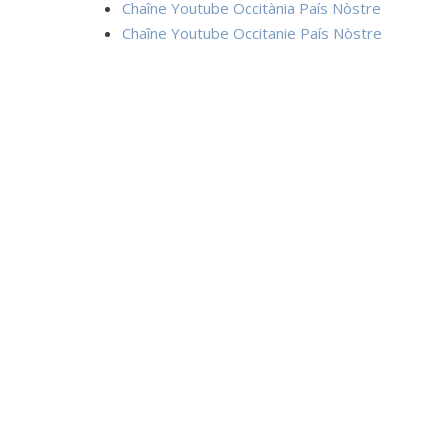
Chaîne Youtube Occitània País Nòstre
Chaîne Youtube Occitanie País Nòstre