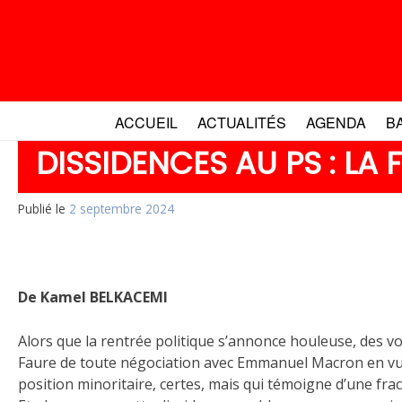
Aller
au
contenu
ACCUEIL
ACTUALITÉS
AGENDA
B
DISSIDENCES AU PS : LA 
Publié le
2 septembre 2024
De Kamel BELKACEMI
Alors que la rentrée politique s’annonce houleuse, des vo
Faure de toute négociation avec Emmanuel Macron en vue 
position minoritaire, certes, mais qui témoigne d’une fract