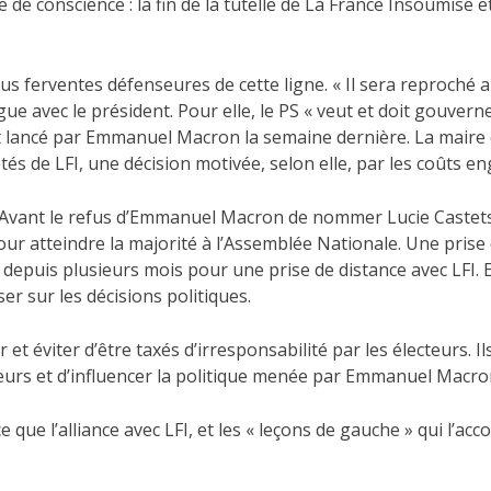
 de conscience : la fin de la tutelle de La France Insoumise 
us ferventes défenseures de cette ligne. « Il sera reproché a
e avec le président. Pour elle, le PS « veut et doit gouverner
 lancé par Emmanuel Macron la semaine dernière. La maire
és de LFI, une décision motivée, selon elle, par les coûts en
. Avant le refus d’Emmanuel Macron de nommer Lucie Castets,
 atteindre la majorité à l’Assemblée Nationale. Une prise 
 depuis plusieurs mois pour une prise de distance avec LFI. El
r sur les décisions politiques.
er et éviter d’être taxés d’irresponsabilité par les électeurs
eurs et d’influencer la politique menée par Emmanuel Macro
que l’alliance avec LFI, et les « leçons de gauche » qui l’a