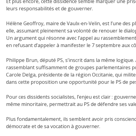
Et plus encore, cette dissidence semble marquer une prise
leurs responsabilités et de gouverner.
Hélène Geoffroy, maire de Vaulx-en-Velin, est l’une des pl
elle, assumant pleinement sa volonté de renouer le dialogu
Un argument qui résonne avec l’appel au rassemblement
en refusant d’appeler à manifester le 7 septembre aux côt
Philippe Brun, député PS, s’inscrit dans la même logique
rassemblant suffisamment de groupes parlementaires pour
Carole Delga, présidente de la région Occitanie, qui milite
dans cette proposition une opportunité pour le PS de pese
Pour ces dissidents socialistes, l’enjeu est clair : gouvern
même minoritaire, permettrait au PS de défendre ses val
Plus fondamentalement, ils semblent avoir pris conscience 
démocrate et de sa vocation à gouverner.