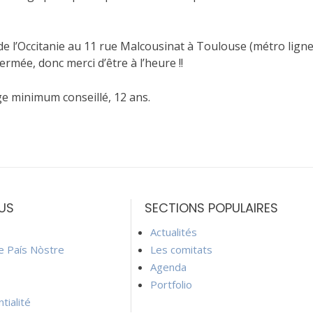
 de l’Occitanie au 11 rue Malcousinat à Toulouse (métro lign
ermée, donc merci d’être à l’heure !!
Âge minimum conseillé, 12 ans.
US
SECTIONS POPULAIRES
Actualités
ie País Nòstre
Les comitats
Agenda
Portfolio
tialité