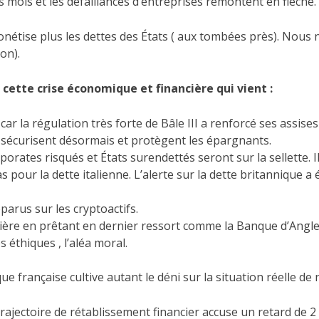
s mois et les défaillances d’entreprises remontent en flèche
monétise plus les dettes des États ( aux tombées près). Nou
on).
à cette crise économique et financière qui vient :
car la régulation très forte de Bâle III a renforcé ses assis
le sécurisent désormais et protègent les épargnants.
rates risqués et États surendettés seront sur la sellette. I
as pour la dette italienne. L’alerte sur la dette britannique
parus sur les cryptoactifs.
ière en prêtant en dernier ressort comme la Banque d’Angleter
éthiques , l’aléa moral.
ue française cultive autant le déni sur la situation réelle de
trajectoire de rétablissement financier accuse un retard de 2