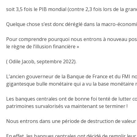
soit 3,5 fois le PIB mondial (contre 2,3 fois lors de la gra
Quelque chose s’est donc déréglé dans la macro-économie
Pour comprendre pourquoi nous entrons à nouveau possiblem
le règne de l’illusion financière »
( Odile Jacob, septembre 2022).
L’ancien gouverneur de la Banque de France et du FMI nous
gigantesque bulle monétaire qui a vu la base monétaire mo
Les banques centrales ont de bonne foi tenté de lutter co
patrimoines survalorisés va maintenant se terminer !
Nous entrons dans une période de destruction de valeur c
En effet, les banques centrales ont décidé de remplir leur