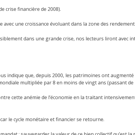
nde crise financière de 2008).
 avec une croissance évoluant dans la zone des rendements d
ent dans une grande crise, nos lecteurs liront avec intérêt 
 indique que, depuis 2000, les patrimoines ont augmenté 50 % 
ndiale multipliée par 8 en moins de vingt ans (passant de 1 à
ntre cette anémie de l’économie en la traitant intensivement
ar le cycle monétaire et financier se retourne.
 mandat : sauvegarder la valeur de ce bien collectif qu’est la