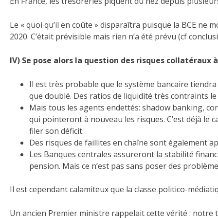
En France, les trésoreries piquent du nez depuis plusieur
Le « quoi qu’il en coûte » disparaîtra puisque la BCE ne 
2020. C’était prévisible mais rien n’a été prévu (cf conclusi
IV) Se pose alors la question des risques collatéraux 
Il est très probable que le système bancaire tiendra 
que doublé. Des ratios de liquidité très contraints 
Mais tous les agents endettés: shadow banking, corpo
qui pointeront à nouveau les risques. C’est déjà le c
filer son déficit.
Des risques de faillites en chaîne sont également ap
Les Banques centrales assureront la stabilité financ
pension. Mais ce n’est pas sans poser des problèmes 
Il est cependant calamiteux que la classe politico-médiatiq
Un ancien Premier ministre rappelait cette vérité : notre 