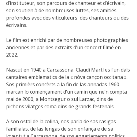
d’instituteur, son parcours de chanteur et d’écrivain,
son soutien à de nombreuses luttes, ses amitiés
profondes avec des viticulteurs, des chanteurs ou des
écrivains.
Le film est enrichi par de nombreuses photographies
anciennes et par des extraits d’un concert filmé en
2022.
Nascut en 1940 a Carcassona, Claudi Martí es l’un dals
cantaires emblematics de la « nòva cançon occitana ».
Sos primièrs concèrts a la fin de las annadas 1960
marcan lo començament d’un camin que ne’n compta
mai de 2000, a Montsegur o sul Larzac, dins de
pichons vilatges coma dins de grands festenals.
A son ostal de la colina, nos parla de sas rasigas
familialas, de las lengas de son enfança e de sa
joventut a Carcassona, de sos engatjaments politics,