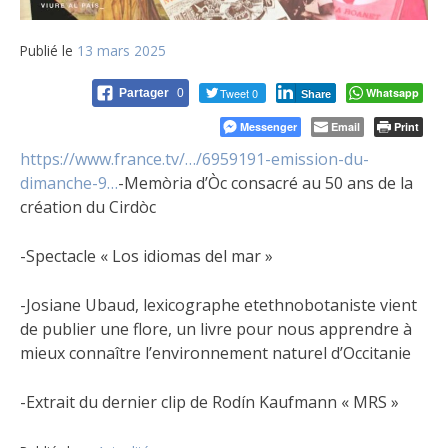
Publié le
13 mars 2025
Tweet 0
Whatsapp
Partager
0
Share
Messenger
Email
Print
https://www.france.tv/…/6959191-emission-du-
dimanche-9…
-Memòria d’Òc consacré au 50 ans de la
création du Cirdòc
-Spectacle « Los idiomas del mar »
-Josiane Ubaud, lexicographe etethnobotaniste vient
de publier une flore, un livre pour nous apprendre à
mieux connaître l’environnement naturel d’Occitanie
-Extrait du dernier clip de Rodín Kaufmann « MRS »