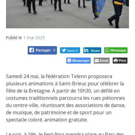
Publié le
1 mai 2025
Tweet 0
Whatsapp
Partager
0
Share
Messenger
Email
Print
Samedi 24 mai, la fédération Telenn proposera
plusieurs animations à Saint-Brieuc pour célébrer la
Fête de la Bretagne. À partir de 10h30, un défilé en
costumes traditionnels parcourra les rues piétonnes
du centre-ville, réunissant des associations de danse,
de musique, de patrimoine et de sport pour un
spectacle coloré. animation gratuite.
Le soir, à 19h, le Fest-Noz prendra place au Parc des