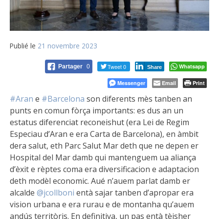
Publié le
21 novembre 2023
Tweet 0
Whatsapp
Partager
0
Share
Messenger
Email
Print
#Aran
e
#Barcelona
son diferents mès tanben an
punts en comun fòrça importants: es dus an un
estatus diferenciat reconeishut (era Lei de Regim
Especiau d’Aran e era Carta de Barcelona), en àmbit
dera salut, eth Parc Salut Mar deth que ne depen er
Hospital del Mar damb qui mantenguem ua aliança
d’èxit e rèptes coma era diversificacion e adaptacion
deth modèl economic. Aué n’auem parlat damb er
alcalde
@jcollboni
entà sajar tanben d’apropar era
vision urbana e era rurau e de
montanha qu’auem
andús territòris. En definitiva, un pas entà tèisher