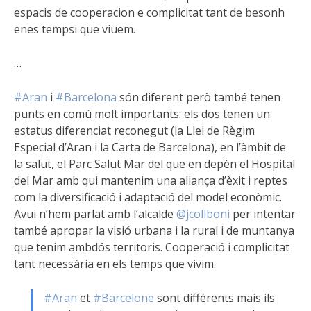
espacis de cooperacion e complicitat tant de besonh
enes tempsi que viuem.
…
#Aran
i
#Barcelona
són diferent però també tenen
punts en comú molt importants: els dos tenen un
estatus diferenciat reconegut (la Llei de Règim
Especial d’Aran i la Carta de Barcelona), en l’àmbit de
la salut, el Parc Salut Mar del que en depèn el Hospital
del Mar amb qui mantenim una aliança d’èxit i reptes
com la diversificació i adaptació del model econòmic.
Avui n’hem parlat amb l’alcalde
@jcollboni
per intentar
també apropar la visió urbana i la rural i de muntanya
que tenim ambdós territoris. Cooperació i complicitat
tant necessària en els temps que vivim.
#Aran
et
#Barcelone
sont différents mais ils