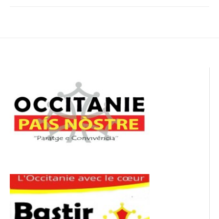
Navigation
de
l’article