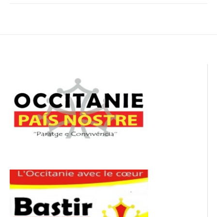
Navigation
de
l’article