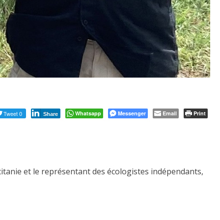
Tweet 0
Whatsapp
Messenger
Email
Print
Share
citanie et le représentant des écologistes indépendants,