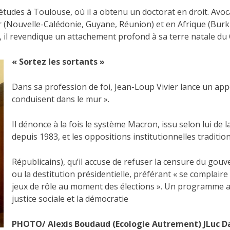
 études à Toulouse, où il a obtenu un doctorat en droit. Avo
(Nouvelle-Calédonie, Guyane, Réunion) et en Afrique (Burkin
, il revendique un attachement profond à sa terre natale du
« Sortez les sortants »
Dans sa profession de foi, Jean-Loup Vivier lance un appe
conduisent dans le mur ».
Il dénonce à la fois le système Macron, issu selon lui de la
depuis 1983, et les oppositions institutionnelles tradit
Républicains), qu’il accuse de refuser la censure du go
ou la destitution présidentielle, préférant « se complaire
jeux de rôle au moment des élections ». Un programme a
justice sociale et la démocratie
PHOTO/ Alexis Boudaud (Ecologie Autrement) JLuc D