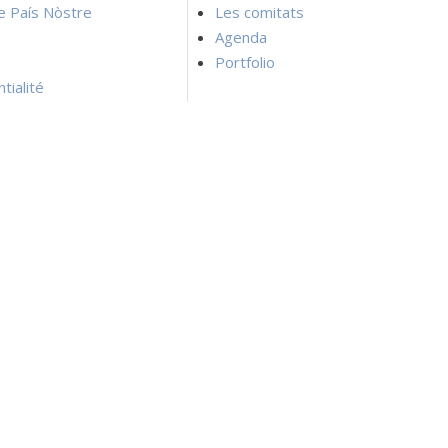
ie País Nòstre
Les comitats
Agenda
Portfolio
tialité