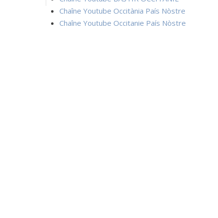
Chaîne Youtube Occitània País Nòstre
Chaîne Youtube Occitanie País Nòstre