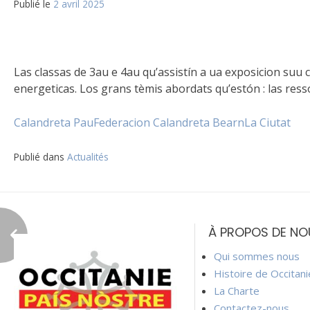
Publié le
2 avril 2025
Las classas de 3au e 4au qu’assistín a ua exposicion suu c
energeticas. Los grans tèmis abordats qu’estón : las ressor
Calandreta Pau
Federacion Calandreta Bearn
La Ciutat
Publié dans
Actualités
Navigation
de
À PROPOS DE NO
l’article
Qui sommes nous
Histoire de Occitan
La Charte
Contactez-nous