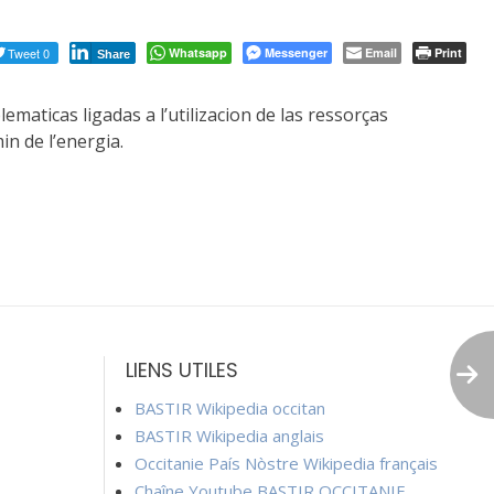
Tweet 0
Whatsapp
Messenger
Email
Print
Share
ematicas ligadas a l’utilizacion de las ressorças
in de l’energia.
LIENS UTILES
BASTIR Wikipedia occitan
BASTIR Wikipedia anglais
Occitanie País Nòstre Wikipedia français
Chaîne Youtube BASTIR OCCITANIE