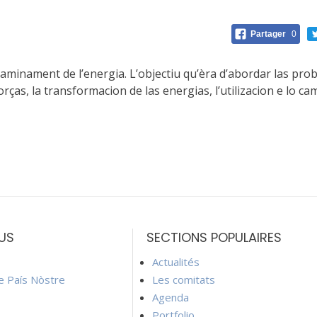
Partager
0
aminament de l’energia. L’objectiu qu’èra d’abordar las probl
ças, la transformacion de las energias, l’utilizacion e lo cam
US
SECTIONS POPULAIRES
Actualités
ie País Nòstre
Les comitats
Agenda
Portfolio