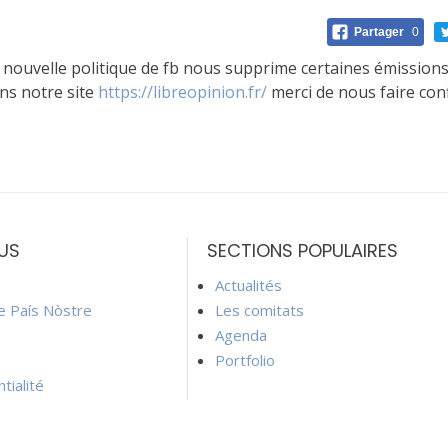
Partager
0
a nouvelle politique de fb nous supprime certaines émission
ans notre site
https://libreopinion.fr/
merci de nous faire con
US
SECTIONS POPULAIRES
Actualités
ie País Nòstre
Les comitats
Agenda
Portfolio
tialité