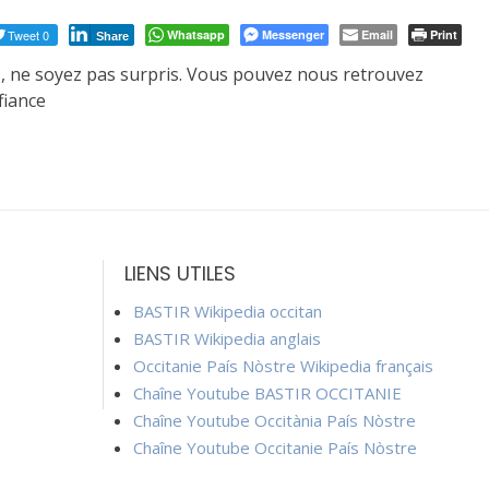
Tweet 0
Whatsapp
Messenger
Email
Print
Share
s, ne soyez pas surpris. Vous pouvez nous retrouvez
fiance
LIENS UTILES
BASTIR Wikipedia occitan
BASTIR Wikipedia anglais
Occitanie País Nòstre Wikipedia français
Chaîne Youtube BASTIR OCCITANIE
Chaîne Youtube Occitània País Nòstre
Chaîne Youtube Occitanie País Nòstre