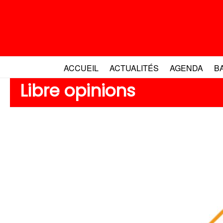
Aller
au
contenu
ACCUEIL
ACTUALITÉS
AGENDA
B
Libre opinions