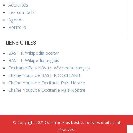
Actualités
Les comitats
Agenda
Portfolio
LIENS UTILES
BASTIR Wikipedia occitan
BASTIR Wikipedia anglais
Occitanie País Nòstre Wikipedia français
Chaîne Youtube BASTIR OCCITANIE
Chaîne Youtube Occitània País Nòstre
Chaîne Youtube Occitanie País Nòstre
© Copyright 2021 Occitanie País Nòstre. Tous les droits sont
réservés.