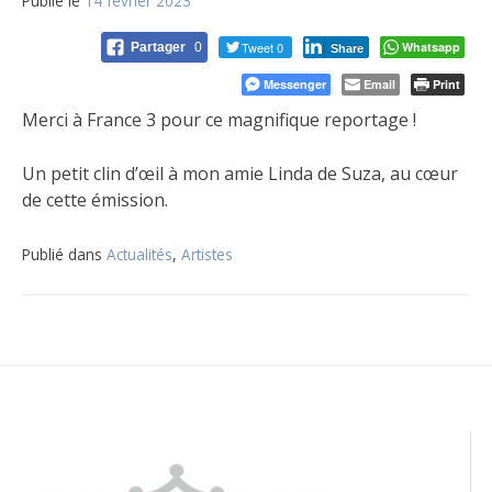
Publié le
14 février 2023
Tweet 0
Whatsapp
Partager
0
Share
Messenger
Email
Print
Merci à France 3 pour ce magnifique reportage !
Un petit clin d’œil à mon amie Linda de Suza, au cœur
de cette émission.
Publié dans
Actualités
,
Artistes
Navigation
de
l’article