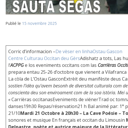
Publié le
15 novembre 2025
Corric d’informacion –
De vèser en linha
Ostau Gascon
Centre Culturau Occitan deu Gèrs
Adishatz a tots, Las h
l’
ACPPG
e los eveniments occitans com las
Carrièras Occi
prepara entau 25-26 d’octobre que vienent a Vilafranca
La còla de L’Ostau GasconExtrèit deu manifèste deus Car
sostien l’idèa qu’avem besonh de diversitat culturala com d
conscienta deu son enviroament com de la soa istòria. Mei un 
«
Carrièras occitanas
Eveniments de viénerTrad oc tom
danses19h30 Repas/réservation21 h Bal animé par: 1°
21/10
Mardi 21 Octobre à 20h30 – La Cave Poésie – T
sonores et musique En français et occitan du Limousin
Delpastre, poète et autrice majeure de la littératur