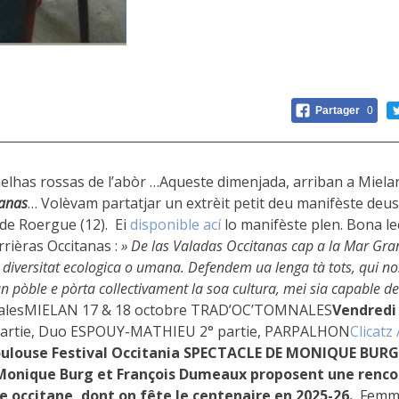
Partager
0
uelhas rossas de l’abòr …Aqueste dimenjada, arriban a Miela
tanas
… Volèvam partatjar un extrèit petit deu manifèste deus
 de Roergue (12). Ei
disponible ací
lo manifèste plen. Bona lec
rièras Occitanas :
» De las Valadas Occitanas cap a la Mar Gr
e diversitat ecologica o umana. Defendem ua lenga tà tots, qui n
pòble e pòrta collectivament la soa cultura, mei sia capable de s
nalesMIELAN 17 & 18 octobre TRAD’OC’TOMNALES
Vendredi
 partie, Duo ESPOUY-MATHIEU 2° partie, PARPALHON
Clicatz 
oulouse
Festival Occitania
SPECTACLE DE MONIQUE BUR
Monique Burg et François Dumeaux proposent une rencon
e occitane, dont on fête le centenaire en 2025-26.
Femme 