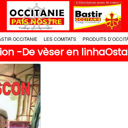
ASTIR OCCITANIE
LES COMITATS
PRODUITS D’OCCIT
cion -De vèser en linhaOs