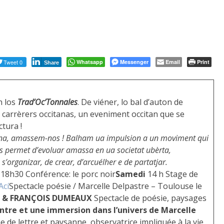
Tweet 0
Whatsapp
Messenger
Email
Print
Share
n los
Trad’Oc’Tonnales
. De viéner, lo bal d’auton de
 carrèrers occitanas, un eveniment occitan que se
tura !
ana, amassem-nos ! Balham ua impulsion a un moviment qui
os permet d’evoluar amassa en ua societat ubèrta,
’organizar, de crear, d’arcuélher e de partatjar.
18h30 Conférence: le porc noir
Samedi
14 h Stage de
Ací
Spectacle poésie / Marcelle Delpastre – Toulouse le
G & FRANÇOIS DUMEAUX
Spectacle de poésie, paysages
tre et une immersion dans l’univers de Marcelle
de lettre et paysanne, observatrice impliquée à la vie