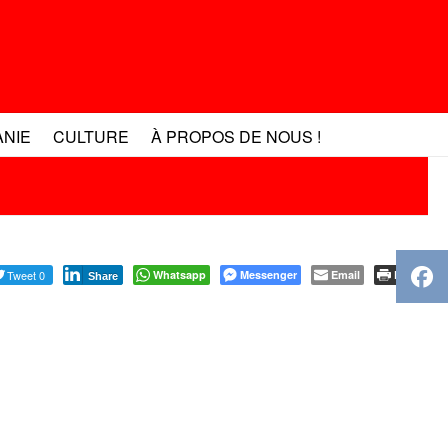
ANIE
CULTURE
À PROPOS DE NOUS !
Tweet 0
Whatsapp
Messenger
Email
Print
Share