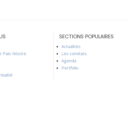
US
SECTIONS POPULAIRES
Actualités
ie País Nòstre
Les comitats
Agenda
Portfolio
tialité