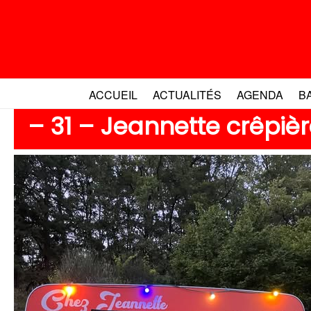
Aller
au
contenu
ACCUEIL
ACTUALITÉS
AGENDA
B
– 31 – Jeannette crêpi