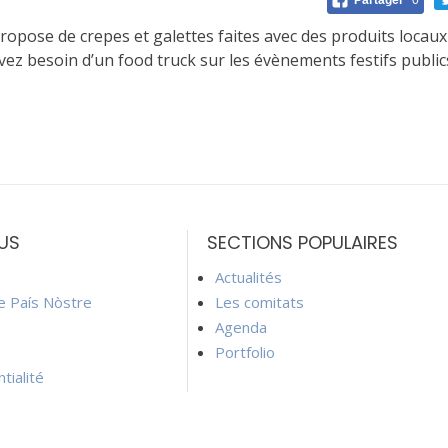
Partager
0
propose de crepes et galettes faites avec des produits locau
vez besoin d’un food truck sur les évènements festifs public
US
SECTIONS POPULAIRES
Actualités
ie País Nòstre
Les comitats
Agenda
Portfolio
tialité