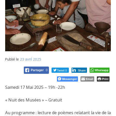
Publié le
23 avril 2025
Tweet 0
Whatsapp
Partager
0
Share
Messenger
Email
Print
Samedi 17 Mai 2025 – 19h -22h
« Nuit des Musées » – Gratuit
Au programme : lecture de poèmes relatant la vie de la