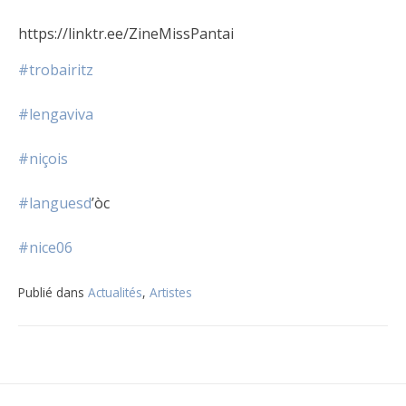
https://linktr.ee/ZineMissPantai
#trobairitz
#lengaviva
#niçois
#languesd
’òc
#nice06
Publié dans
Actualités
,
Artistes
Navigation
de