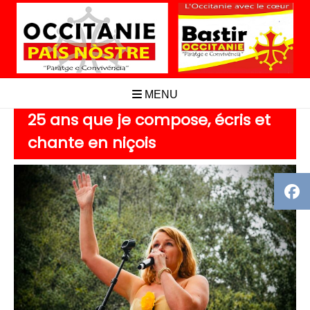
Aller
au
contenu
MENU
25 ans que je compose, écris et
chante en niçois