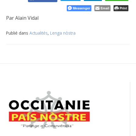
Messenger
Email
Print
Par Alain Vidal
Publié dans
Actualités
,
Lenga nòstra
Navigation
de
l’article