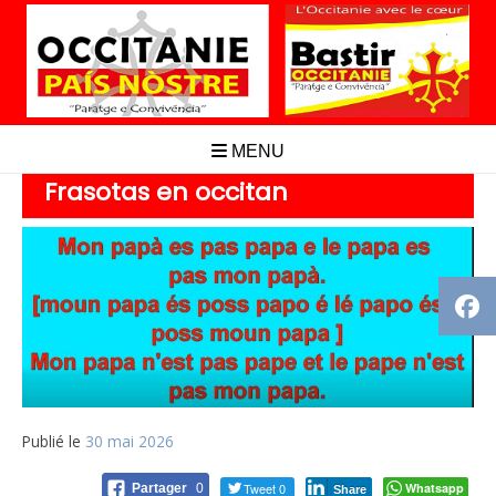
Aller
au
contenu
MENU
Frasotas en occitan
Publié le
30 mai 2026
Tweet 0
Whatsapp
Partager
0
Share