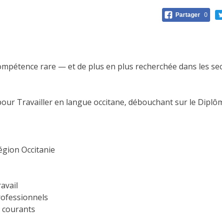
Partager
0
compétence rare — et de plus en plus recherchée dans les sect
 pour Travailler en langue occitane, débouchant sur le Dip
égion Occitanie
avail
rofessionnels
 courants