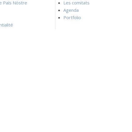
ie País Nòstre
Les comitats
Agenda
Portfolio
tialité