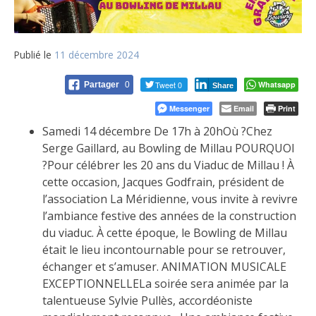
Publié le
11 décembre 2024
Tweet 0
Whatsapp
Partager
0
Share
Messenger
Email
Print
Samedi 14 décembre De 17h à 20hOù ?Chez
Serge Gaillard, au Bowling de Millau POURQUOI
?Pour célébrer les 20 ans du Viaduc de Millau ! À
cette occasion, Jacques Godfrain, président de
l’association La Méridienne, vous invite à revivre
l’ambiance festive des années de la construction
du viaduc. À cette époque, le Bowling de Millau
était le lieu incontournable pour se retrouver,
échanger et s’amuser. ANIMATION MUSICALE
EXCEPTIONNELLELa soirée sera animée par la
talentueuse Sylvie Pullès, accordéoniste