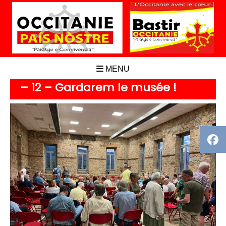
Aller
au
contenu
MENU
– 12 – Gardarem le musée !